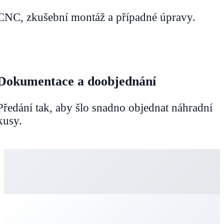
CNC, zkušební montáž a případné úpravy.
Dokumentace a doobjednání
Předání tak, aby šlo snadno objednat náhradní
kusy.