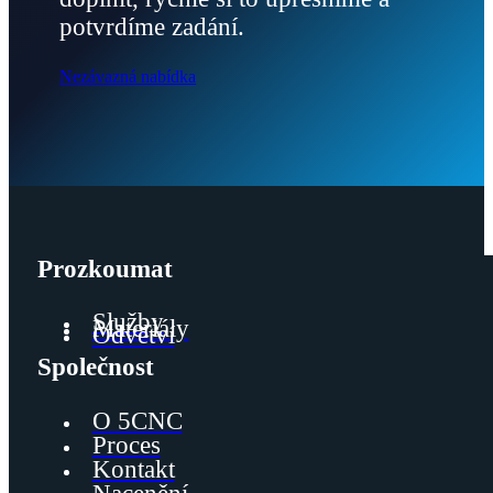
potvrdíme zadání.
Nezávazná nabídka
Prozkoumat
Služby
Materiály
Odvětví
Společnost
O 5CNC
Proces
Kontakt