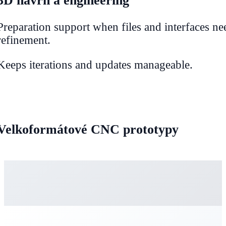
3D návrh a engineering
Preparation support when files and interfaces ne
refinement.
Keeps iterations and updates manageable.
Velkoformátové CNC prototypy