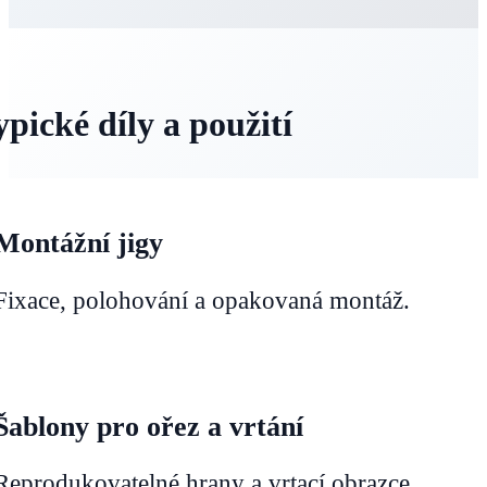
ypické díly a použití
Montážní jigy
Fixace, polohování a opakovaná montáž.
Šablony pro ořez a vrtání
Reprodukovatelné hrany a vrtací obrazce.