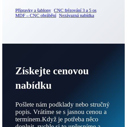
Přípravky a šablony
CNC frézování 3 a 5 os
MDF – CNC obrábění
Nezávazná nabídka
Získejte cenovou
nabídku
Pošlete nám podklady nebo stručný
popis. Vrátíme se s jasnou cenou a
termínem.Když je potřeba něco
doplnit, rychle si to upřesníme a