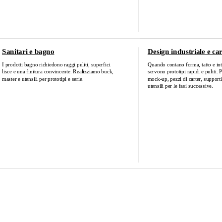
Sanitari e bagno
Design industriale e car
I prodotti bagno richiedono raggi puliti, superfici
Quando contano forma, tatto e int
lisce e una finitura convincente. Realizziamo buck,
servono prototipi rapidi e puliti.
master e utensili per prototipi e serie.
mock‑up, pezzi di carter, support
utensili per le fasi successive.