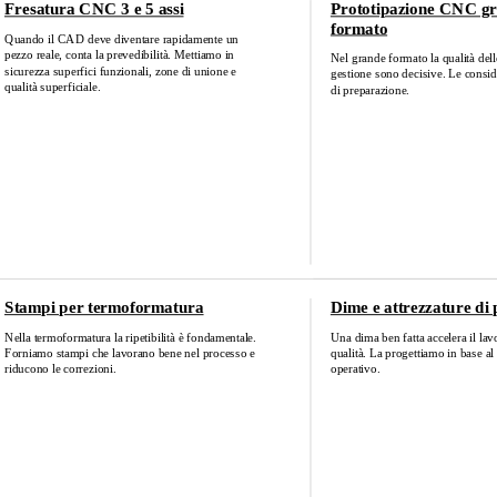
Fresatura CNC 3 e 5 assi
Prototipazione CNC g
formato
Quando il CAD deve diventare rapidamente un
pezzo reale, conta la prevedibilità. Mettiamo in
Nel grande formato la qualità dell
sicurezza superfici funzionali, zone di unione e
gestione sono decisive. Le consid
qualità superficiale.
di preparazione.
Stampi per termoformatura
Dime e attrezzature di
Nella termoformatura la ripetibilità è fondamentale.
Una dima ben fatta accelera il lav
Forniamo stampi che lavorano bene nel processo e
qualità. La progettiamo in base al
riducono le correzioni.
operativo.