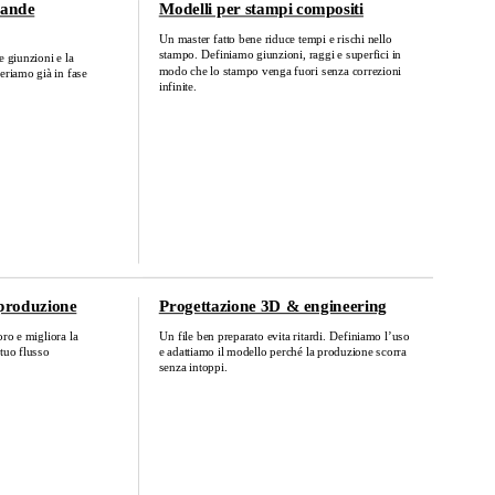
rande
Modelli per stampi compositi
Un master fatto bene riduce tempi e rischi nello
stampo. Definiamo giunzioni, raggi e superfici in
e giunzioni e la
modo che lo stampo venga fuori senza correzioni
eriamo già in fase
infinite.
 produzione
Progettazione 3D & engineering
oro e migliora la
Un file ben preparato evita ritardi. Definiamo l’uso
 tuo flusso
e adattiamo il modello perché la produzione scorra
senza intoppi.