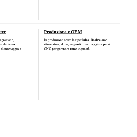
ter
Produzione e OEM
egrazione,
In produzione conta la ripetibilità. Realizziamo
 Produciamo
attrezzature, dime, supporti di montaggio e pezzi
i di montaggio e
CNC per garantire ritmo e qualità.