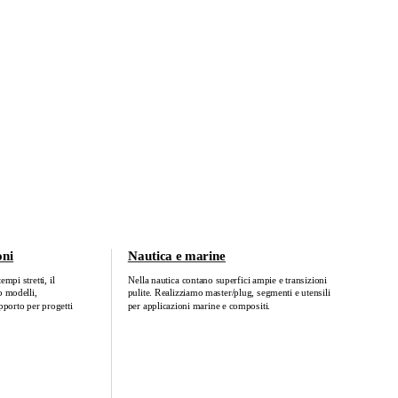
oni
Nautica e marine
mpi stretti, il
Nella nautica contano superfici ampie e transizioni
 modelli,
pulite. Realizziamo master/plug, segmenti e utensili
pporto per progetti
per applicazioni marine e compositi.