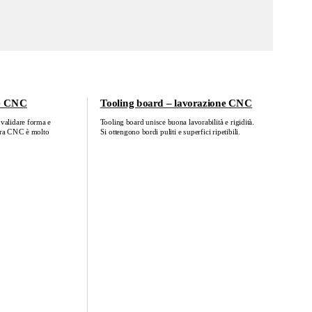
ne CNC
Tooling board – lavorazione CNC
validare forma e
Tooling board unisce buona lavorabilità e rigidità.
ura CNC è molto
Si ottengono bordi puliti e superfici ripetibili.