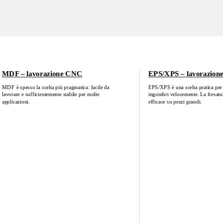
MDF – lavorazione CNC
EPS/XPS – lavorazio
MDF è spesso la scelta più pragmatica: facile da
EPS/XPS è una scelta pratica per 
lavorare e sufficientemente stabile per molte
ingombri velocemente. La fresat
applicazioni.
efficace su pezzi grandi.