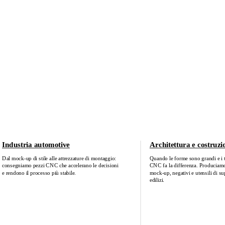
Industria automotive
Architettura e costruzi
Dal mock‑up di stile alle attrezzature di montaggio:
Quando le forme sono grandi e i te
consegniamo pezzi CNC che accelerano le decisioni
CNC fa la differenza. Produciamo
e rendono il processo più stabile.
mock‑up, negativi e utensili di su
edilizi.