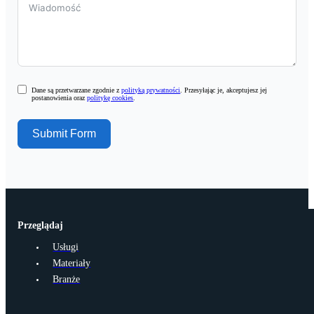
Dane są przetwarzane zgodnie z
polityką prywatności
. Przesyłając je, akceptujesz jej
postanowienia oraz
politykę cookies
.
Submit Form
Przeglądaj
Usługi
Materiały
Branże