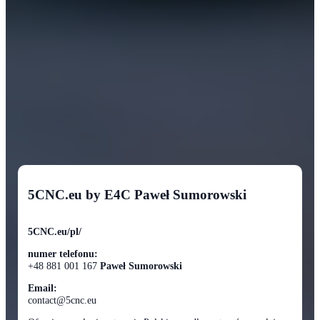
5CNC.eu by E4C Paweł Sumorowski
5CNC.eu/pl/
numer telefonu:
+48 881 001 167
Paweł Sumorowski
Email:
contact@5cnc.eu