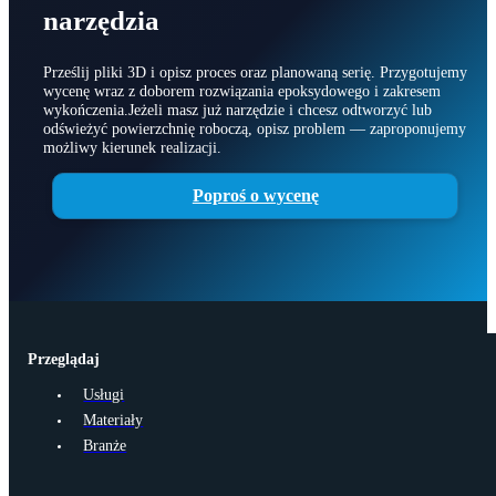
Poproś o wycenę formy lub
narzędzia
Prześlij pliki 3D i opisz proces oraz planowaną serię. Przygotujemy
wycenę wraz z doborem rozwiązania epoksydowego i zakresem
wykończenia.Jeżeli masz już narzędzie i chcesz odtworzyć lub
odświeżyć powierzchnię roboczą, opisz problem — zaproponujemy
możliwy kierunek realizacji.
Poproś o wycenę
Przeglądaj
Usługi
Materiały
Branże