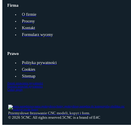
Firma
O firmie
Procesy
Kontakt
Formularz wyceny
Prawo
Polityka prywatności
Cookies
Sitemap
Zmień ustawienia prywatności
Historia ustawień prywatności
Cofnij zgody
Przemysłowe frezowanie CNC modeli, kopyt i form.
© 2026 5CNC. All rights reserved.
5CNC is a brand of E4C