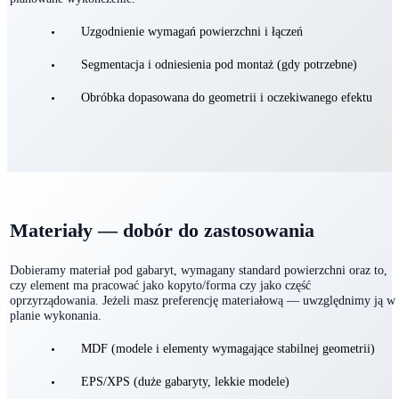
Ustalamy punkty odniesienia i logikę wykonania tak, aby element po
złożeniu zachował geometrię, a powierzchnie były przygotowane pod
planowane wykończenie.
Uzgodnienie wymagań powierzchni i łączeń
Segmentacja i odniesienia pod montaż (gdy potrzebne)
Obróbka dopasowana do geometrii i oczekiwanego efektu
Materiały — dobór do zastosowania
Dobieramy materiał pod gabaryt, wymagany standard powierzchni oraz to,
czy element ma pracować jako kopyto/forma czy jako część
oprzyrządowania. Jeżeli masz preferencję materiałową — uwzględnimy ją w
planie wykonania.