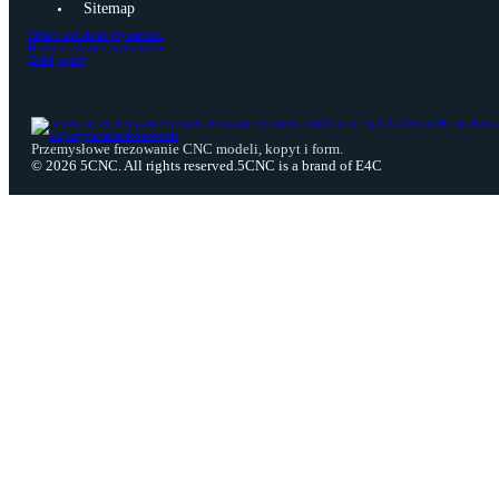
Polityka prywatności
Cookies
Sitemap
Zmień ustawienia prywatności
Historia ustawień prywatności
Cofnij zgody
Przemysłowe frezowanie CNC modeli, kopyt i form.
© 2026 5CNC. All rights reserved.
5CNC is a brand of E4C